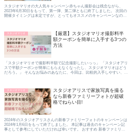
スタジオマリオの大人気キャンペーン赤ちゃん撮影会は残念ながら、
2023年6月30日をもって、第一弾、第二弾ともに終了しました。 次回の
開催タイミングは未定ですが、とってもオススメのキャンペーンなの
で、今後のために参考に一読いただければ幸いで...
【厳選】スタジオマリオ撮影料半
スタジオマリオ
額クーポンを簡単に入手する3つの
方法
「スタジオマリオで撮影料半額で記念撮影したいっっ」 「スタジオアリ
スで半額クーポンが簡単にもらえなくなったし、スタジオマリオはどう
だろう。」 そんなお悩みのあなたに、今回は、比較的入手しやすい、ス
タジオマリオの撮影料半額券を手に入れる方法に...
スタジオアリスで家族写真を撮る
スタジオマリオ
なら新春ファミリーフォトが超破
格でねらい目!
2024年のスタジオアリスさんの新春ファミリーフォトのキャンペーンは
2024年1月6日をもって終了しました。 本記事は過去のキャンペーン記
事として参考にしていただければ幸いです。 おすすめ 新春ファミリー