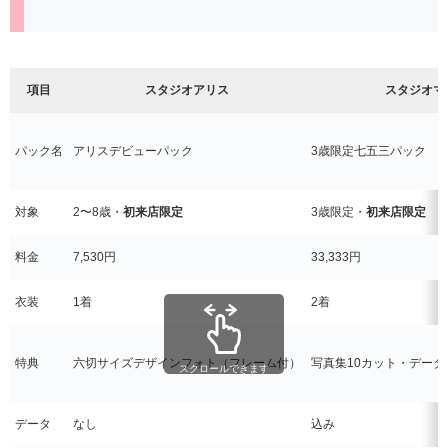
項目
スタジオアリス
スタジオマ
パック名
アリスデビューパック
3歳限定七五三パック
対象
2〜8歳・
初来店限定
3歳限定・
初来店限定
料金
7,530円
33,333円
衣装
1着
2着
特典
六切サイズデザインフォト（フレーム付）
写真集10カット・データ
スクロールできます
データ
なし
込み