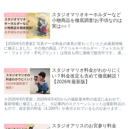
フォトを逃してしまった方・期間外の方...
スタジオマリオキーホルダーなど
スタジオマリオ
小物商品を徹底調査!お手頃なのは
実は○○！
【2026年5月更新】写真データ料金の体系が変わっていたため最新情報
に修正しました。その他の商品（アクリルキーホルダー・フォトホルダ
ー・フォトプチ・手札プリント）は現在も同じ価格で販売中です。 過去
のフォトグッズについても、スタジオマリオの...
スタジオマリオ料金がわかりにく
スタジオマリオ
い？料金改定も含めて徹底解説！
【2026年最新版】
※2026年8月更新：2026年8月4日からの撮影基本料の改定にあわせて、
最新情報に修正しました。 ※記事内のスクリーンショットは撮影時点の
もので、改定前の料金（4,290円）が表示されているものがあります。
順次差し替えていきますが、金額は...
スタジオアリスのお宮参り料金
スタジオアリス