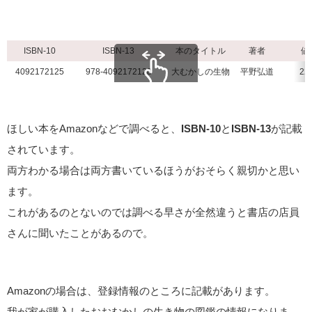
ISBN-10
ISBN-13
本のタイトル
著者
値
4092172125
978-4092172128
大むかしの生物
平野弘道
22
スクロールできます
ほしい本をAmazonなどで調べると、
ISBN-10
と
ISBN-13
が記載
されています。
両方わかる場合は両方書いているほうがおそらく親切かと思い
ます。
これがあるのとないのでは調べる早さが全然違うと書店の店員
さんに聞いたことがあるので。
Amazonの場合は、登録情報のところに記載があります。
我が家が購入したおおむかしの生き物の図鑑の情報になりま