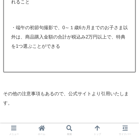
れること
・端午の初節句撮影で、0～１歳6カ月までのお子さま以
外は、商品購入金額の合計が税込み2万円以上で、特典
を1つ選ぶことができる
その他の注意事項もあるので、公式サイトより引用いたしま
す。
※当日撮影されたお写真の中からお好きなものをお選
メニュー
ホーム
検索
トップ
サイドバー