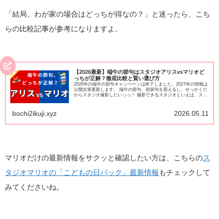
「結局、わが家の場合はどっちが得なの？」と迷ったら、こち
らの比較記事が参考になりますよ。
【2026最新】端午の節句はスタジオアリスvsマリオど
っちが正解？徹底比較と賢い選び方
2026年の端午の節句キャンペーンは終了しました。2027年の情報は
公開次第更新します。 端午の節句、初節句を迎えるし、せっかくだ
からスタジオ撮影したいっっ！ 撮影できるスタジオといえば、スタ
ジオアリス、スタジオマリオどっちがいいんだろう？...
bochi2ikuji.xyz
2026.05.11
マリオだけの最新情報をサクッと確認したい方は、こちらの
ス
タジオマリオの「こどもの日パック」最新情報
もチェックして
みてくださいね。