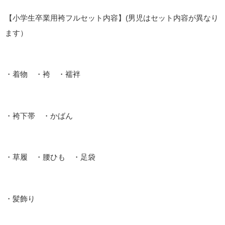
【小学生卒業用袴フルセット内容】(男児はセット内容が異なり
ます）
・着物 ・袴 ・襦袢
・袴下帯 ・かばん
・草履 ・腰ひも ・足袋
・髪飾り